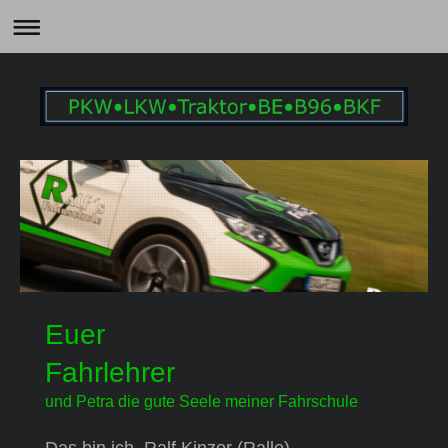
Euer
Fahrlehrer
und Petra die gute Seele meiner Fahrschule
Das bin ich, Ralf Kinzer (Ralle).